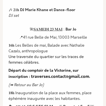
🎶 𝟐𝟏𝐡
DJ Marie Khane et Dance-floor
DJ set
🌺
𝐒𝐀𝐌𝐄𝐃𝐈 𝟐𝟑 𝐌𝐀𝐈
:
Bar Jo
📍41 rue Belle de Mai, 13003 Marseille
𝟏𝟔𝐡 Les Belles de mai, Balade avec Nathalie
Cazals, anthropologue
Une traversée du quartier sur les traces de
femmes célèbres.
Départ du comptoir de la Victorine, sur
traverses.contact@gmail.com
inscription :
.
(➡ Retour au Bar Jo)
𝟏𝟖𝐡 Inauguration de la place aux femmes, place
éphémère inaugurée avec les habitantes.