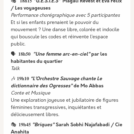
🎭 𝟏𝟖𝐡𝟏𝟓
“G.E.S.T.E.S”
Magali Revest et Eva Félix
/ Les voyageuses
Performance chorégraphique avec 5 participantes
Et si les enfants prenaient le pouvoir du
mouvement ? Une danse libre, colorée et indocile
qui bouscule les codes et réinvente l’espace
public.
🗣️ 𝟏𝟖𝐡𝟓𝟎
"Une femme arc-en-ciel”
par les
habitantes du quartier
Talk
🎶 𝟏𝟗𝐡𝟏𝟎
“L’Orchestre Sauvage chante Le
dictionnaire des Ogresses”
de Mo Abbas
Conte et Musique
Une exploration joyeuse et jubilatoire de figures
féminines transgressives, inquiétantes et
délicieusement libres.
🎭 𝟏𝟗𝐡𝟒𝟓
"Briques"
Sarah Sobhi Najafabadi / Cie
Anahita