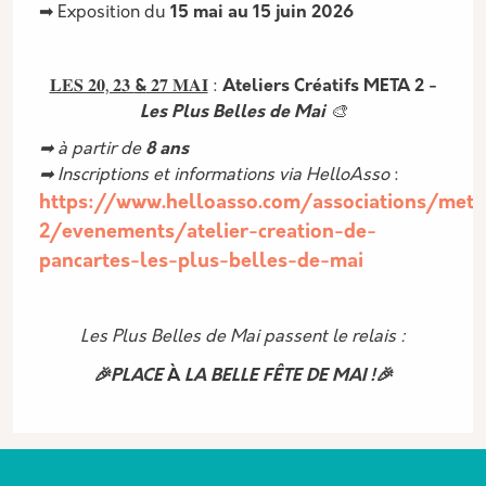
➡ Exposition du
15 mai au 15 juin 2026
𝐋𝐄𝐒 𝟐𝟎, 𝟐𝟑
&
𝟐𝟕 𝐌𝐀𝐈
:
Ateliers Créatifs META 2 -
Les Plus Belles de Mai
🎨
➡ à partir de
8 ans
➡ Inscriptions et informations via HelloAsso
:
https://www.helloasso.com/associations/meta
2/evenements/atelier-creation-de-
pancartes-les-plus-belles-de-mai
Les Plus Belles de Mai passent le relais :
🎉PLACE
À
LA BELLE FÊTE DE MAI !🎉