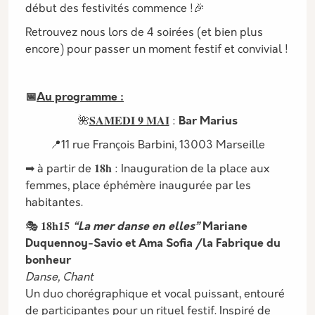
début des festivités commence !🎉
Retrouvez nous lors de 4 soirées (et bien plus
encore) pour passer un moment festif et convivial !
📅
Au programme :
🌺
𝐒𝐀𝐌𝐄𝐃𝐈 𝟗 𝐌𝐀𝐈
:
Bar Marius
📍11 rue François Barbini, 13003 Marseille
➡ à partir de 𝟏𝟖𝐡 : Inauguration de la place aux
femmes, place éphémère inaugurée par les
habitantes.
🎭 𝟏𝟖𝐡𝟏𝟓
“La mer danse en elles”
Mariane
Duquennoy-Savio et Ama Sofia /la Fabrique du
bonheur
Danse, Chant
Un duo chorégraphique et vocal puissant, entouré
de participantes pour un rituel festif. Inspiré de