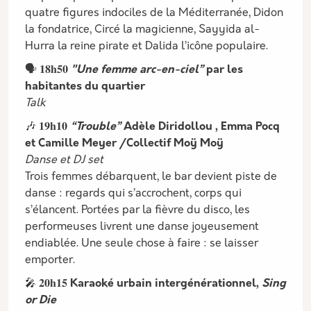
quatre figures indociles de la Méditerranée, Didon
la fondatrice, Circé la magicienne, Sayyida al-
Hurra la reine pirate et Dalida l’icône populaire.
🗣️ 𝟏𝟖𝐡𝟓𝟎
"Une femme arc-en-ciel”
par les
habitantes du quartier
Talk
🎶 𝟏𝟗𝐡𝟏𝟎
“Trouble”
Adèle Diridollou , Emma Pocq
et Camille Meyer /Collectif Moÿ Moÿ
Danse et DJ set
Trois femmes débarquent, le bar devient piste de
danse : regards qui s’accrochent, corps qui
s’élancent. Portées par la fièvre du disco, les
performeuses livrent une danse joyeusement
endiablée. Une seule chose à faire : se laisser
emporter.
🎤 𝟐𝟎𝐡𝟏𝟓
Karaoké urbain intergénérationnel,
Sing
or Die