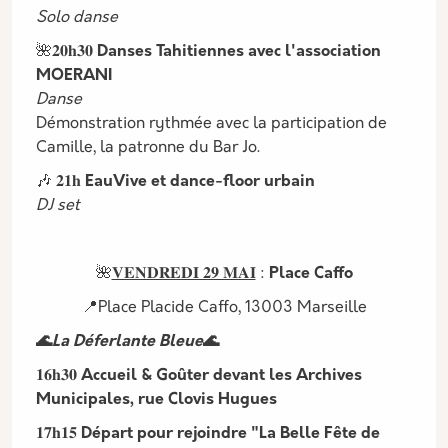
Solo danse
🌺𝟐𝟎𝐡𝟑𝟎
Danses Tahitiennes avec l'association
MOERANI
Danse
Démonstration rythmée avec la participation de
Camille, la patronne du Bar Jo.
🎶 𝟐𝟏𝐡
EauVive et dance-floor urbain
DJ set
🌺
𝐕𝐄𝐍𝐃𝐑𝐄𝐃𝐈 𝟐𝟗 𝐌𝐀𝐈
:
Place Caffo
📍Place Placide Caffo, 13003 Marseille
🌊
La Déferlante Bleue
🌊
𝟏𝟔𝐡𝟑𝟎
Accueil & Goûter devant les Archives
Municipales, rue Clovis Hugues
𝟏𝟕𝐡𝟏𝟓
Départ pour rejoindre "La Belle Fête de