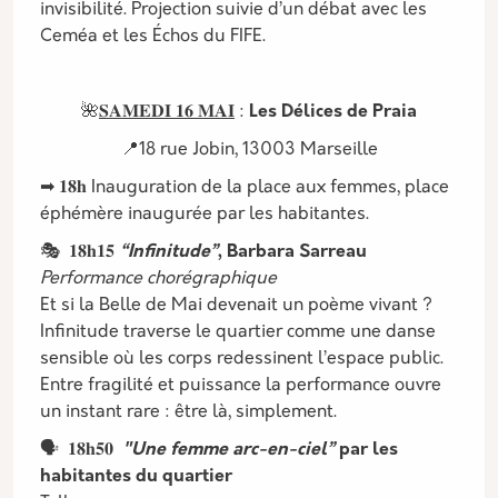
invisibilité. Projection suivie d’un débat avec les
Ceméa et les Échos du FIFE.
🌺
𝐒𝐀𝐌𝐄𝐃𝐈 𝟏𝟔 𝐌𝐀𝐈
:
Les Délices de Praia
📍18 rue Jobin, 13003 Marseille
➡ 𝟏𝟖𝐡 Inauguration de la place aux femmes, place
éphémère inaugurée par les habitantes.
🎭 𝟏𝟖𝐡𝟏𝟓
“Infinitude”
, Barbara Sarreau
Performance chorégraphique
Et si la Belle de Mai devenait un poème vivant ?
Infinitude traverse le quartier comme une danse
sensible où les corps redessinent l’espace public.
Entre fragilité et puissance la performance ouvre
un instant rare : être là, simplement.
🗣️ 𝟏𝟖𝐡𝟓𝟎
"Une femme arc-en-ciel”
par les
habitantes du quartier