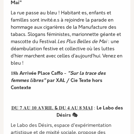
Mai"
La rue passe au bleu ! Habitant·es, enfants et
familles sont invité.e.s à rejoindre la parade en
hommage aux cigarières de la Manufacture des
tabacs. Slogans féministes, marionnette géante et
mascotte du Festival
Les Plus Belles de Mai
: une
déambulation festive et collective où les luttes
d’hier marchent avec celles d’aujourd’hui. Venez en
bleu !
𝟏𝟖𝐡
Arrivée Place Caffo -
"Sur la trace des
femmes libres"
par XAL / Cie Texte hors
Contexte
𝐃𝐔 𝟕 𝐀𝐔 𝟏𝟎 𝐀𝐕𝐑𝐈𝐋
&
𝐃𝐔 𝟒 𝐀𝐔 𝟖 𝐌𝐀𝐈
:
Le Labo des
Désirs 🎭
Le Labo des Désirs, espace d'expérimentation
artistique et de mixité sociale, propose des