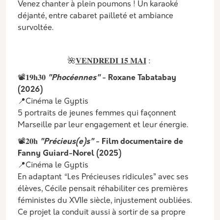
Venez chanter à plein poumons ! Un karaoké
déjanté, entre cabaret pailleté et ambiance
survoltée.
🌺
𝐕𝐄𝐍𝐃𝐑𝐄𝐃𝐈 𝟏𝟓 𝐌𝐀𝐈
:
📽️𝟏𝟗𝐡𝟑𝟎
"Phocéennes"
- Roxane Tabatabay
(2026)
📍Cinéma le Gyptis
5 portraits de jeunes femmes qui façonnent
Marseille par leur engagement et leur énergie.
📽️𝟐𝟎𝐡
"Précieus(e)s"
- Film documentaire de
Fanny Guiard-Norel (2025)
📍Cinéma le Gyptis
En adaptant “Les Précieuses ridicules” avec ses
élèves, Cécile pensait réhabiliter ces premières
féministes du XVIIe siècle, injustement oubliées.
Ce projet la conduit aussi à sortir de sa propre