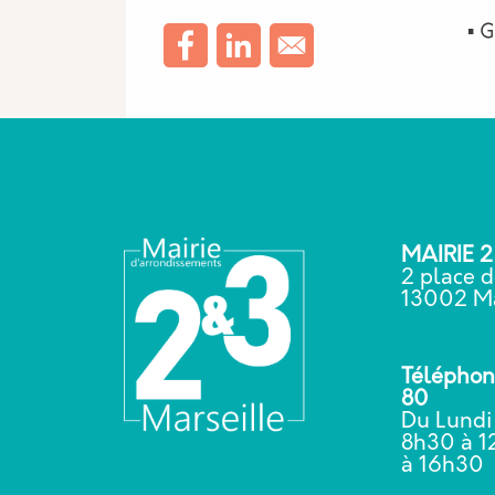
▪️ 
MAIRIE 
2 place d
13002 Ma
Téléphone
80
Du Lundi
8h30 à 1
à 16h3