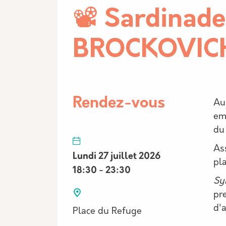
📽️ Sardinade
BROCKOVICH
Des
Rendez-vous
Au
emb
du 
Ass
Lundi 27 juillet 2026
pl
18:30 - 23:30
Sy
pr
d'
Place du Refuge