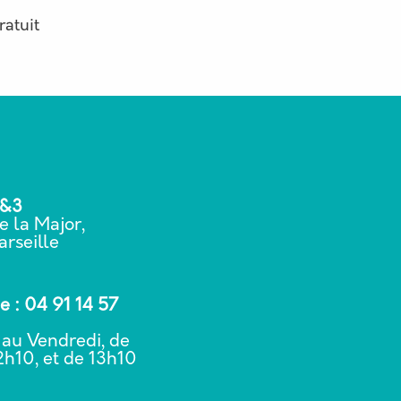
Gratuit
2&3
e la Major,
rseille
 : 04 91 14 57
 au Vendredi, de
2h10, et de 13h10
0