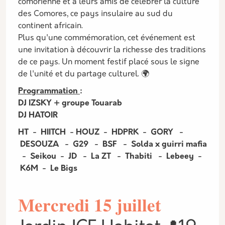
comorienne et à leurs amis de célébrer la culture
des Comores, ce pays insulaire au sud du
continent africain.
Plus qu'une commémoration, cet événement est
une invitation à découvrir la richesse des traditions
de ce pays. Un moment festif placé sous le signe
de l'unité et du partage culturel. 🌍
Programmation
:
DJ IZSKY + groupe Touarab
DJ HATOIR
HT - HIITCH - HOUZ - HDPRK - GORY -
DESOUZA - G29 - BSF - Solda x guirri mafia
- Seikou - JD - La ZT - Thabiti - Lebeey -
K6M - Le Bigs
𝐌𝐞𝐫𝐜𝐫𝐞𝐝𝐢 𝟏𝟓 𝐣𝐮𝐢𝐥𝐥𝐞𝐭