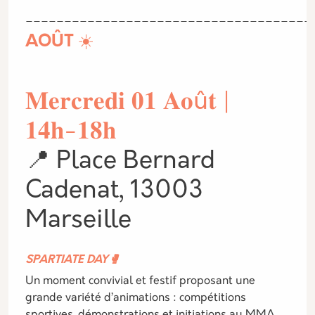
_____________________________________
AOÛT ☀️
𝐌𝐞𝐫𝐜𝐫𝐞𝐝𝐢 𝟎𝟏 𝐀𝐨û𝐭 |
𝟏𝟒𝐡-𝟏𝟖𝐡
📍 Place Bernard
Cadenat, 13003
Marseille
SPARTIATE DAY🥊
Un moment convivial et festif proposant une
grande variété d’animations : compétitions