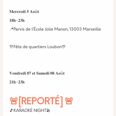
𝐌𝐞𝐫𝐜𝐫𝐞𝐝𝐢 𝟓 𝐀𝐨û𝐭
𝟏𝟖𝐡-𝟐𝟑𝐡
📍Parvis de l’École Jolie Manon, 13003 Marseille
🎊Fête de quartiers Loubon🎊
𝐕𝐞𝐧𝐝𝐫𝐞𝐝𝐢 𝟎𝟕 𝐞𝐭 𝐒𝐚𝐦𝐞𝐝𝐢 𝟎𝟖 𝐀𝐨û𝐭
𝟐𝟏𝐡-𝟐𝟑𝐡
🚨[REPORTÉ] 🚨
🎵KARAOKÉ NIGHT🎤