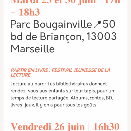
𝐌𝐚𝐫𝐝𝐢 𝟐𝟑 𝐞𝐭 𝟑𝟎 𝐣𝐮𝐢𝐧 | 𝟏𝟕𝐡
- 𝟏𝟖𝐡𝟑
Parc Bougainville📍50
bd de Briançon, 13003
Marseille
PARTIR EN LIVRE : FESTIVAL JEUNESSE DE LA
LECTURE
Lecture au parc : Les bibliothécaires donnent
rendez-vous aux enfants sur leur tapis, pour un
temps de lecture partagée. Albums, contes, BD,
livres-jeux, il y en a pour tous les goûts.
𝐕𝐞𝐧𝐝𝐫𝐞𝐝𝐢 𝟐𝟔 𝐣𝐮𝐢𝐧 | 𝟏𝟔𝐡𝟑𝟎