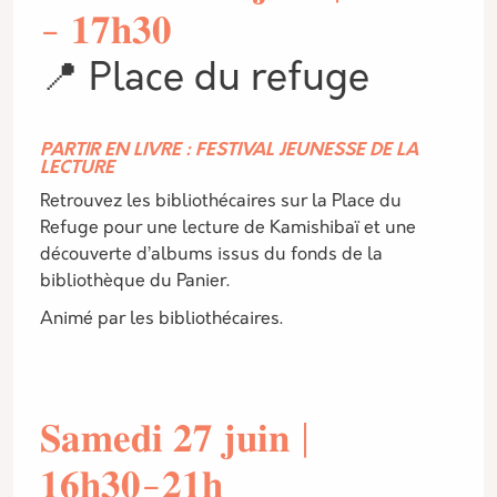
- 𝟏𝟕𝐡𝟑𝟎
📍 Place du refuge
PARTIR EN LIVRE : FESTIVAL JEUNESSE DE LA
LECTURE
Retrouvez les bibliothécaires sur la Place du
Refuge pour une lecture de Kamishibaï et une
découverte d’albums issus du fonds de la
bibliothèque du Panier.
Animé par les bibliothécaires.
𝐒𝐚𝐦𝐞𝐝𝐢 𝟐𝟕 𝐣𝐮𝐢𝐧 |
𝟏𝟔𝐡𝟑𝟎-𝟐𝟏𝐡