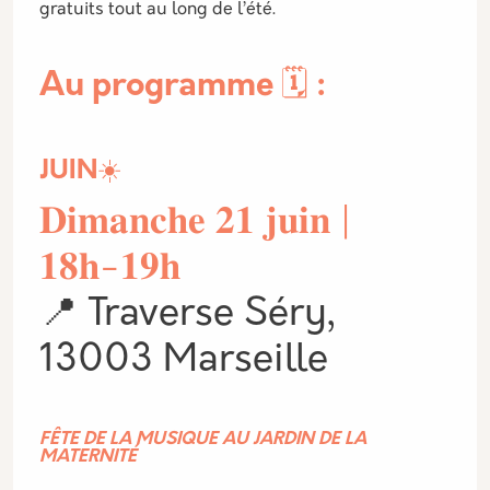
gratuits tout au long de l’été.
Au programme 🗓️ :
JUIN☀️
𝐃𝐢𝐦𝐚𝐧𝐜𝐡𝐞 𝟐𝟏 𝐣𝐮𝐢𝐧 |
𝟏𝟖𝐡-𝟏𝟗𝐡
📍 Traverse Séry,
13003 Marseille
FÊTE DE LA MUSIQUE AU JARDIN DE LA
MATERNITÉ