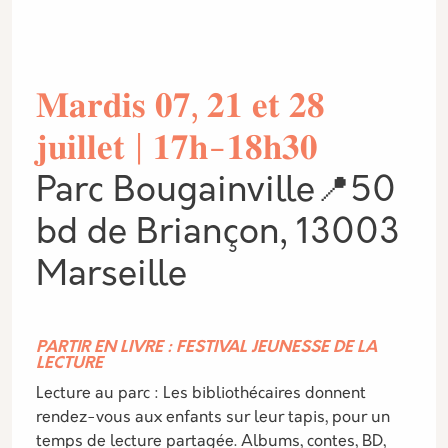
𝐌𝐚𝐫𝐝𝐢𝐬 𝟎𝟕, 𝟐𝟏 𝐞𝐭 𝟐𝟖
𝐣𝐮𝐢𝐥𝐥𝐞𝐭 | 𝟏𝟕𝐡-𝟏𝟖𝐡𝟑𝟎
Parc Bougainville📍50
bd de Briançon, 13003
Marseille
PARTIR EN LIVRE : FESTIVAL JEUNESSE DE LA
LECTURE
Lecture au parc : Les bibliothécaires donnent
rendez-vous aux enfants sur leur tapis, pour un
temps de lecture partagée. Albums, contes, BD,