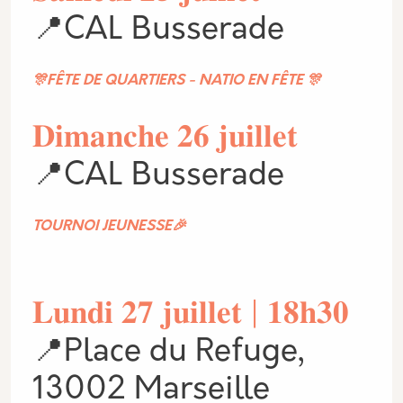
📍CAL Busserade
🎊FÊTE DE QUARTIERS - NATIO EN FÊTE 🎊
𝐃𝐢𝐦𝐚𝐧𝐜𝐡𝐞 𝟐𝟔 𝐣𝐮𝐢𝐥𝐥𝐞𝐭
📍CAL Busserade
TOURNOI JEUNESSE🎉
𝐋𝐮𝐧𝐝𝐢 𝟐𝟕 𝐣𝐮𝐢𝐥𝐥𝐞𝐭 | 𝟏𝟖𝐡𝟑𝟎
📍Place du Refuge,
13002 Marseille