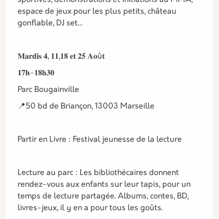
sportives, démonstrations et initiations au MMA,
espace de jeux pour les plus petits, château
gonflable, DJ set…
𝐌𝐚𝐫𝐝𝐢𝐬 𝟒, 𝟏𝟏,𝟏𝟖 𝐞𝐭 𝟐𝟓 𝐀𝐨û𝐭
𝟏𝟕𝐡-𝟏𝟖𝐡𝟑𝟎
Parc Bougainville
📍50 bd de Briançon, 13003 Marseille
Partir en Livre : Festival jeunesse de la lecture
Lecture au parc : Les bibliothécaires donnent
rendez-vous aux enfants sur leur tapis, pour un
temps de lecture partagée. Albums, contes, BD,
livres-jeux, il y en a pour tous les goûts.