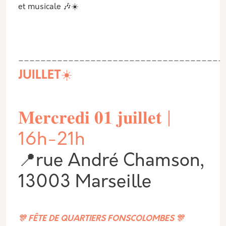
et musicale 🎶☀️
_____________________________________
JUILLET☀️
𝐌𝐞𝐫𝐜𝐫𝐞𝐝𝐢 𝟎𝟏 𝐣𝐮𝐢𝐥𝐥𝐞𝐭 |
16h-21h
📍rue André Chamson,
13003 Marseille
🎊 FÊTE DE QUARTIERS FONSCOLOMBES 🎊