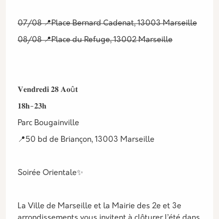
07/08 📍Place Bernard Cadenat, 13003 Marseille
08/08 📍Place du Refuge, 13002 Marseille
𝐕𝐞𝐧𝐝𝐫𝐞𝐝𝐢 𝟐𝟖 𝐀𝐨û𝐭
𝟏𝟖𝐡-𝟐𝟑𝐡
Parc Bougainville
📍50 bd de Briançon, 13003 Marseille
Soirée Orientale✨
La Ville de Marseille et la Mairie des 2e et 3e
arrondissements vous invitent à clôturer l’été dans