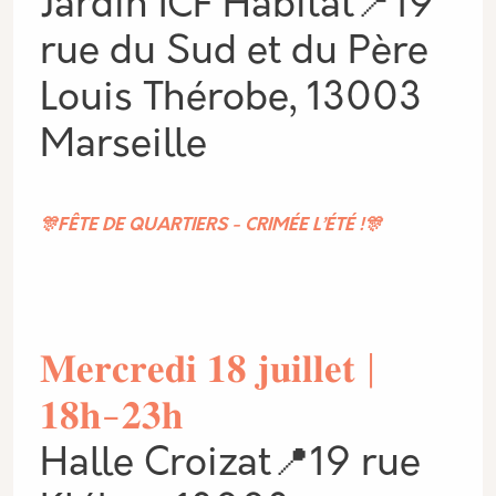
Jardin ICF Habitat📍19
rue du Sud et du Père
Louis Thérobe, 13003
Marseille
🎊FÊTE DE QUARTIERS - CRIMÉE L’ÉTÉ !🎊
𝐌𝐞𝐫𝐜𝐫𝐞𝐝𝐢 𝟏𝟖 𝐣𝐮𝐢𝐥𝐥𝐞𝐭 |
𝟏𝟖𝐡-𝟐𝟑𝐡
Halle Croizat📍19 rue