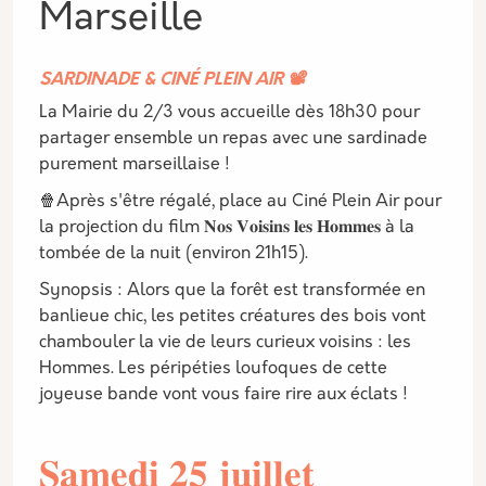
Marseille
SARDINADE & CINÉ PLEIN AIR 📽️
La Mairie du 2/3 vous accueille dès 18h30 pour
partager ensemble un repas avec une sardinade
purement marseillaise !
🍿Après s'être régalé, place au Ciné Plein Air pour
la projection du film 𝐍𝐨𝐬 𝐕𝐨𝐢𝐬𝐢𝐧𝐬 𝐥𝐞𝐬 𝐇𝐨𝐦𝐦𝐞𝐬 à la
tombée de la nuit (environ 21h15).
Synopsis : Alors que la forêt est transformée en
banlieue chic, les petites créatures des bois vont
chambouler la vie de leurs curieux voisins : les
Hommes. Les péripéties loufoques de cette
joyeuse bande vont vous faire rire aux éclats !
𝐒𝐚𝐦𝐞𝐝𝐢 𝟐𝟓 𝐣𝐮𝐢𝐥𝐥𝐞𝐭