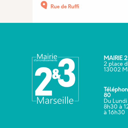
Rue de Ruffi
MAIRIE 
2 place d
13002 Ma
Téléphone
80
Du Lundi
8h30 à 1
à 16h3