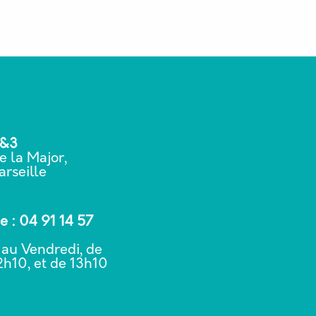
2&3
e la Major,
rseille
 : 04 91 14 57
 au Vendredi, de
2h10, et de 13h10
0