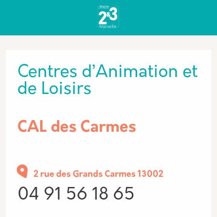
Aller au contenu principal
Panneau de gestion des cookies
Type de Lieux
Centres d’Animation et
de Loisirs
CAL des Carmes
2 rue des Grands Carmes 13002
Complément d'informati
04 91 56 18 65