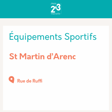
Aller au contenu principal
Panneau de gestion des cookies
Type de Lieux
Équipements Sportifs
St Martin d’Arenc
Rue de Ruffi