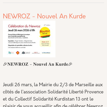
NEWROZ - Nouvel An Kurde
🎉𝐍𝐄𝐖𝐑𝐎𝐙 - 𝐍𝐨𝐮𝐯𝐞𝐥 𝐀𝐧 𝐊𝐮𝐫𝐝𝐞🎉
Jeudi 26 mars, la Mairie du 2/3 de Marseille aux
côtés de l’association Solidarité Liberté Provence
et du Collectif Solidarité Kurdistan 13 ont le
plaisir de vous accueillir afin de célébrer Newroz,