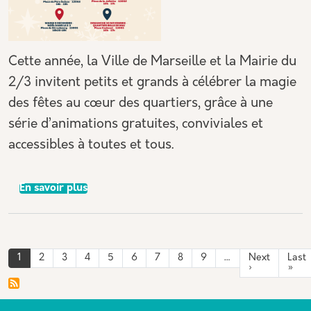
Cette année, la Ville de Marseille et la Mairie du
2/3 invitent petits et grands à célébrer la magie
des fêtes au cœur des quartiers, grâce à une
série d’animations gratuites, conviviales et
accessibles à toutes et tous.
sur 🎄 Le Noël Marseillais : quatre rendez-v
En savoir plus
Pagination
1
2
3
4
5
6
7
8
9
…
Next
Last
Page suivant
Der
›
»