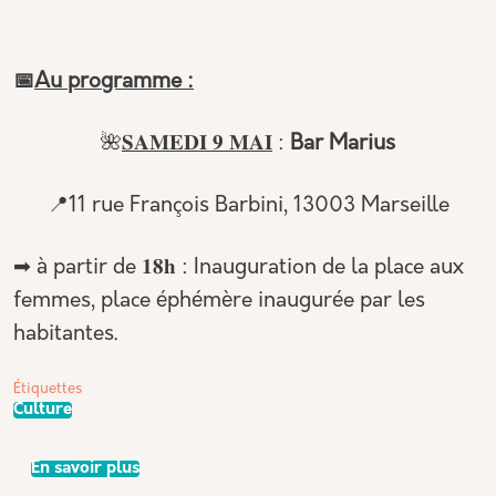
📅
Au programme :
🌺
𝐒𝐀𝐌𝐄𝐃𝐈 𝟗 𝐌𝐀𝐈
:
Bar Marius
📍11 rue François Barbini, 13003 Marseille
➡ à partir de 𝟏𝟖𝐡 : Inauguration de la place aux
femmes, place éphémère inaugurée par les
habitantes.
Étiquettes
Culture
sur Les Plus Belles de Mai 2026
En savoir plus