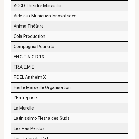
ACGD Théâtre Massalia
Aide aux Musiques Innovatrices
Anima Théâtre
Cola Production
Compagnie Peanuts
F.N.C.T.A-C.D 13
F.R.A.E.M.E
FIDEL Anthelm X
Fierté Marseille Organisation
L’Entreprise
La Marelle
Latinissimo Fiesta des Suds
Les Pas Perdus
Les Têtes de l’Art