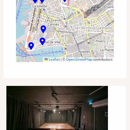
Leaflet
|
©
OpenStreetMap
contributors