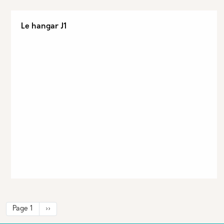
Le hangar J1
Pagination
Page suivante
Page 1
››